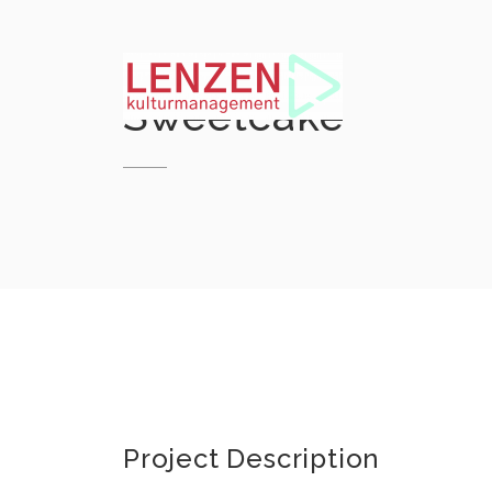
Skip
to
content
Sweetcake
Project Description