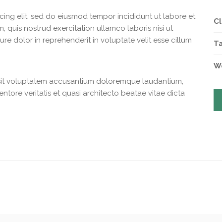
cing elit, sed do eiusmod tempor incididunt ut labore et
Cl
, quis nostrud exercitation ullamco laboris nisi ut
e dolor in reprehenderit in voluptate velit esse cillum
T
We
r sit voluptatem accusantium doloremque laudantium,
ntore veritatis et quasi architecto beatae vitae dicta