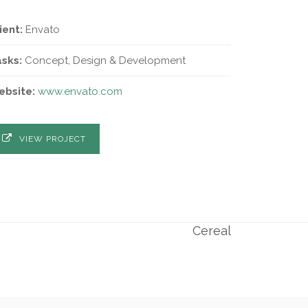
ient:
Envato
asks:
Concept, Design & Development
bsite:
www.envato.com
VIEW PROJECT
Next Project
Cereal