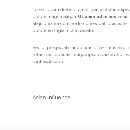
Lorem ipsum dolor sit amet, consectetur adipisi
dolore magna aliqua.
Ut enim ad minim
veniam
aliquip ex ea commodo consequat. Duis aute irur
dolore eu fugiat nulla pariatur.
Sed ut perspiciatis unde omnis iste natus erro
totam rem aperiam, eaque ipsa quae ab illo inve
sunt explicabo.
Previous Project
Asian Influence